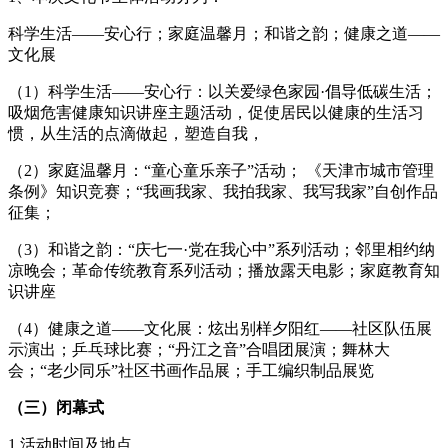
科学生活——安心行；家庭温馨月；和谐之韵；健康之道——
文化展
（1）科学生活——安心行：以关爱绿色家园·倡导低碳生活；
吸烟危害健康知识讲座主题活动，促使居民以健康的生活习
惯，从生活的点滴做起，塑造自我，
（2）家庭温馨月：“童心童乐亲子”活动； 《天津市城市管理
条例》知识竞赛；“我画我家、我拍我家、我写我家”自创作品
征集；
（3）和谐之韵：“庆七一·党在我心中”系列活动；邻里相约纳
凉晚会；革命传统教育系列活动；播放露天电影；家庭教育知
识讲座
（4）健康之道——文化展：炫出别样夕阳红——社区队伍展
示演出；乒乓球比赛；“丹江之音”合唱团展演；舞林大
会；“老少同乐”社区书画作品展；手工编织制品展览
（三）闭幕式
1.活动时间及地点