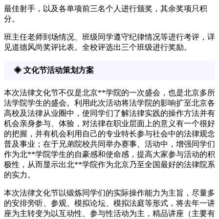
最佳射手，以及各单项前三名个人进行颁奖，其余奖项只积
分。
班主任老师到场情况、班级同学遵守纪律情况等进行考评，详
见道德风尚奖评比表。全校评选出三个班级进行奖励。
◈ 文化节活动策划方案
本次法律文化节不仅是北京**学院的一次盛会，也是北京多所
法学院学生的盛会。利用此次活动将法学院的影响扩至北京各
高校及法律从业圈中，使同学们了解法律实践的操作方法并有
机会亲身参与、体验，对法律在职业层面上的意义有一个很好
的把握，并有机会利用自己的专业特长参与社会中的法律观念
普及事业；在于兄弟院校共同举办赛事、活动中，增强同学们
作为北**学院学生的自豪感和使命感，提高大家参与活动的积
极性，从而显示出北**学院作为北京乃至全国最好的法律院系
的实力。
本次法律文化节以锻炼同学们的实际操作能力为主旨，尽量多
的安排旁听、参观、模拟论坛、模拟法庭等形式，将去年一讲
座为主转变为以互动性、参与性活动为主，精品讲座（主要有