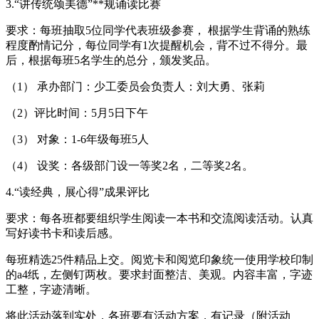
3.“讲传统颂美德”**规诵读比赛
要求：每班抽取5位同学代表班级参赛， 根据学生背诵的熟练
程度酌情记分，每位同学有1次提醒机会，背不过不得分。最
后，根据每班5名学生的总分，颁发奖品。
（1） 承办部门：少工委员会负责人：刘大勇、张莉
（2）评比时间：5月5日下午
（3） 对象：1-6年级每班5人
（4） 设奖：各级部门设一等奖2名，二等奖2名。
4.“读经典，展心得”成果评比
要求：每各班都要组织学生阅读一本书和交流阅读活动。认真
写好读书卡和读后感。
每班精选25件精品上交。阅览卡和阅览印象统一使用学校印制
的a4纸，左侧钉两枚。要求封面整洁、美观。内容丰富，字迹
工整，字迹清晰。
将此活动落到实处，各班要有活动方案，有记录（附活动