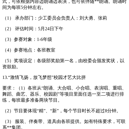
式，可依根据内容边朗诵边表演，也可依伴随**朗诵。朗诵时
间为每班5分钟左右。
（1） 承办部门：少工委员会负责人：刘大勇、张莉
（2） 评估时间：5月24日下午
（3）参赛对象：1-6年级
（4）参赛地点：各班教室
（5）奖项设定：各级部奖励第一名，由校委会颁发奖状，以
资鼓励。
13.“激情飞扬，放飞梦想”校园才艺大比拼
要求：（1）各班从“朗诵、大合唱、小合唱、表演唱、重唱、
舞蹈、曲艺、器乐、校园剧”等项目里面任选一至二项进行排
练，每班最多准备两块节目。
（2）节目要体现“精”、“新”，每个节目时长不超过8分钟。
（3） 服装、伴奏带、道具由各班提供。如有特殊要求，可联
系**集团。