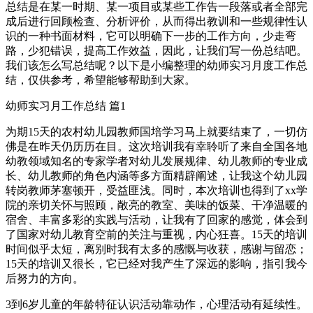
总结是在某一时期、某一项目或某些工作告一段落或者全部完
成后进行回顾检查、分析评价，从而得出教训和一些规律性认
识的一种书面材料，它可以明确下一步的工作方向，少走弯
路，少犯错误，提高工作效益，因此，让我们写一份总结吧。
我们该怎么写总结呢？以下是小编整理的幼师实习月度工作总
结，仅供参考，希望能够帮助到大家。
幼师实习月工作总结 篇1
为期15天的农村幼儿园教师国培学习马上就要结束了，一切仿
佛是在昨天仍历历在目。这次培训我有幸聆听了来自全国各地
幼教领域知名的专家学者对幼儿发展规律、幼儿教师的专业成
长、幼儿教师的角色内涵等多方面精辟阐述，让我这个幼儿园
转岗教师茅塞顿开，受益匪浅。同时，本次培训也得到了xx学
院的亲切关怀与照顾，敞亮的教室、美味的饭菜、干净温暖的
宿舍、丰富多彩的实践与活动，让我有了回家的感觉，体会到
了国家对幼儿教育空前的关注与重视，内心狂喜。15天的培训
时间似乎太短，离别时我有太多的感慨与收获，感谢与留恋；
15天的培训又很长，它已经对我产生了深远的影响，指引我今
后努力的方向。
3到6岁儿童的年龄特征认识活动靠动作，心理活动有延续性。