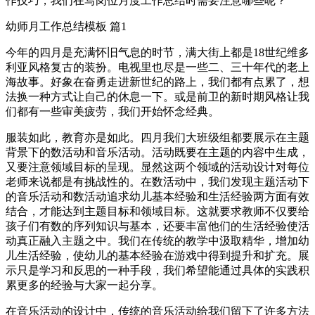
作技巧，我们在写岗位月度工作总结时需要注意哪些呢？
幼师月工作总结模板 篇1
今年的四月是充满怀旧气息的时节，满大街上都是18世纪维多
利亚风格复古的装扮。电视里也尽是一些二、三十年代的老上
海故事。好象在奋勇走进新世纪的路上，我们都有点累了，想
法换一种方式让自己的休息一下。或是前卫的新时期风格让我
们都有一些审美疲劳，我们开始怀念经典。
服装如此，教育亦是如此。四月我们大班级组都要展示在主题
背景下的数活动和音乐活动。活动既要在主题的内容中生成，
又要注意领域目标的呈现。显然这两个领域的活动设计对每位
老师来说都是有挑战性的。在数活动中，我们发现主题活动下
的音乐活动和数活动追求幼儿基本经验和生活经验两方面有效
结合，才能达到主题目标和领域目标。这就要求教师不仅要给
孩子们有数的序列知识与基本，还要丰富他们的生活经验使活
动真正融入主题之中。我们在传统的教学中汲取精华，增加幼
儿生活经验，使幼儿的基本经验在游戏中得到提升和扩充。展
示只是学习和反思的一种手段，我们希望能通过具体的实践积
累更多的经验与大家一起分享。
在音乐活动的设计中，传统的音乐活动给我们留下了许多方法