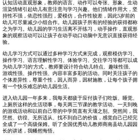
认知活动直观形象，教师的语言、动作可以夸张、形象、生动
渲染情绪引起幼儿有意注意与学习兴趣。他们情绪作用大，坚
持性不强，依恋性强烈，爱模仿，合作性较差，因此5岁前的
幼儿可尽量减少小组合作。幼儿园孩子所有的经验的获得都称
之为学习。幼儿园的学习生活离不开练习，动手操作，直观形
象的观察活动可以让孩子在动手动口动脑中无意识直接获得经
验。
幼儿学习方式可以通过多种学习方式来完成，观察模仿学习、
操作学习、语言理解性学习、体验学习、交往学习等都可以成
为幼儿学习的'方式，教师要设计符合幼儿特点、趣味性强、
游戏性强、操作性强、内容丰富多彩的活动。同时关注孩子的
个体差异性，尊重个性，因人而异，因材施教，让每个孩子拥
有一个快乐难忘的幼儿园生活。
进入幼儿园一年多来，我每天都疲于应付孩子们吃饭、睡觉、
上厕所这样的生活琐事，每天两三节课的教学活动、一天到晚
的游戏活动和以前自己带的中学简直有天壤之别。突然间，我
茫然、彷徨、无所适从、找不到自己的价值，感觉自己已经完
全成了一个高级保姆。听了全国优秀幼儿教师商南县幼儿园园
长的讲述，我幡然悔悟。