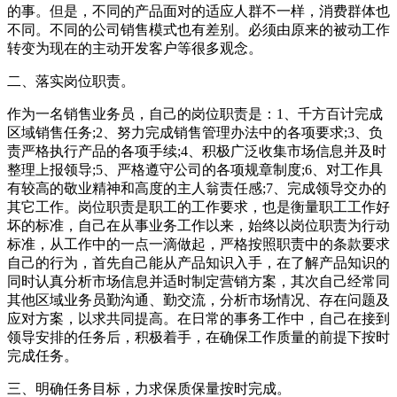
的事。但是，不同的产品面对的适应人群不一样，消费群体也
不同。不同的公司销售模式也有差别。必须由原来的被动工作
转变为现在的主动开发客户等很多观念。
二、落实岗位职责。
作为一名销售业务员，自己的岗位职责是：1、千方百计完成
区域销售任务;2、努力完成销售管理办法中的各项要求;3、负
责严格执行产品的各项手续;4、积极广泛收集市场信息并及时
整理上报领导;5、严格遵守公司的各项规章制度;6、对工作具
有较高的敬业精神和高度的主人翁责任感;7、完成领导交办的
其它工作。岗位职责是职工的工作要求，也是衡量职工工作好
坏的标准，自己在从事业务工作以来，始终以岗位职责为行动
标准，从工作中的一点一滴做起，严格按照职责中的条款要求
自己的行为，首先自己能从产品知识入手，在了解产品知识的
同时认真分析市场信息并适时制定营销方案，其次自己经常同
其他区域业务员勤沟通、勤交流，分析市场情况、存在问题及
应对方案，以求共同提高。在日常的事务工作中，自己在接到
领导安排的任务后，积极着手，在确保工作质量的前提下按时
完成任务。
三、明确任务目标，力求保质保量按时完成。