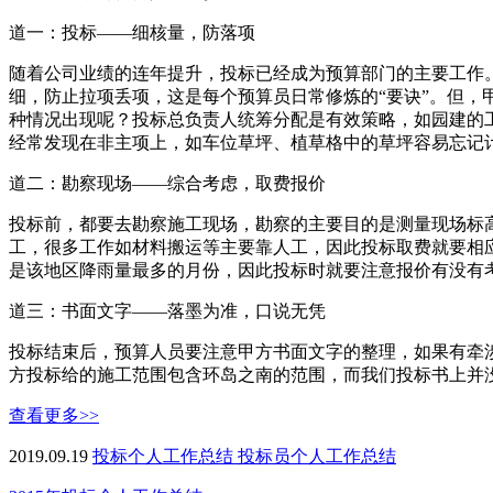
道一：投标——细核量，防落项
随着公司业绩的连年提升，投标已经成为预算部门的主要工作
细，防止拉项丢项，这是每个预算员日常修炼的“要诀”。但，
种情况出现呢？投标总负责人统筹分配是有效策略，如园建的
经常发现在非主项上，如车位草坪、植草格中的草坪容易忘记
道二：勘察现场——综合考虑，取费报价
投标前，都要去勘察施工现场，勘察的主要目的是测量现场标
工，很多工作如材料搬运等主要靠人工，因此投标取费就要相
是该地区降雨量最多的月份，因此投标时就要注意报价有没有
道三：书面文字——落墨为准，口说无凭
投标结束后，预算人员要注意甲方书面文字的整理，如果有牵
方投标给的施工范围包含环岛之南的范围，而我们投标书上并
查看更多>>
2019.09.19
投标个人工作总结
投标员个人工作总结