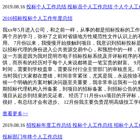
2019.08.16
投标个人工作总结
投标员个人工作总结
个人个人工
2016招标投标个人工作年度总结
我xx年5月进入公司，和之前一样，从事的都是招标投标的工
两个月的学习，弥补了之前对省级地方性规范性文件认识上的不足
用。 7月份以来，我慢慢开始接触到项目，我意识到招标投标
以招标代理的身份进入公共资源交易中心，和预想中的一样，
这一方面是因为我对昆明市电子招标投标系统及开评标程序的
惧，而所有的经历对于每个人来说都将是一笔宝贵的财富。 9
时间，需要到学校盖章，需要应付行业主管部门的审核意见。
当时我们大家都在楚雄，时间非常紧张，尤其是我，永远按捺
候一个明确的方案对解决问题至关重要，我非常幸运我有一位睿
期招标代理机构入州备案，到项目的招标备案，到招标公告的
项目从起步到结束的见证者。 经历了11月份xxx项目的开
很好，有总结才会有进步。 12月份我主要负责昆明高级技工
查看更多>>
2019.08.16
招投标年度工作总结
投标个人工作总结
招标个人工
投标部门年终个人工作总结