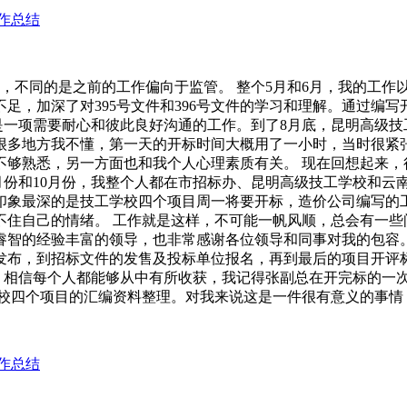
作总结
作，不同的是之前的工作偏向于监管。 整个5月和6月，我的工
，加深了对395号文件和396号文件的学习和理解。通过编写开
是一项需要耐心和彼此良好沟通的工作。到了8月底，昆明高级
很多地方我不懂，第一天的开标时间大概用了一小时，当时很紧
不够熟悉，另一方面也和我个人心理素质有关。 现在回想起来，
月份和10月份，我整个人都在市招标办、昆明高级技工学校和云南
印象最深的是技工学校四个项目周一将要开标，造价公司编写的
不住自己的情绪。 工作就是这样，不可能一帆风顺，总会有一些
智的经验丰富的领导，也非常感谢各位领导和同事对我的包容。 1
发布，到招标文件的发售及投标单位报名，再到最后的项目开评
评标，相信每个人都能够从中有所收获，我记得张副总在开完标的
学校四个项目的汇编资料整理。对我来说这是一件很有意义的事
作总结