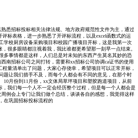
作以熟悉招标投标相关法律法规、地方政府规范性文件为主，通过
评标表格，进一步熟悉了开评标流程，以及excel函数式的运
技工学校厨房设备采购项目和校园广播项目开标，这是我第一次
张，很多眼睛都注视着我，我比谁都更希望那一刻早一点结束。
很多事情都是这样，人们总是对未知的东西产生莫名其妙的恐
西南招标公司之间打转，需要和xx招标公司协调ca证书的使用
工程量清单出了问题，大家心存侥幸，希望项目可以正常开标，
问题让我们措手不及，而每个人都会有不同的意见，在那个时
0月份到11月份，xx文体局草坪项目和塑胶跑道项目，从前
标，我们每一个人不一定会经历整个过程，但是每一个人都会是
一次周例会上专门让我们做个总结，谈谈各自的感想，我觉得这样
情，在巩固招标投标流程的